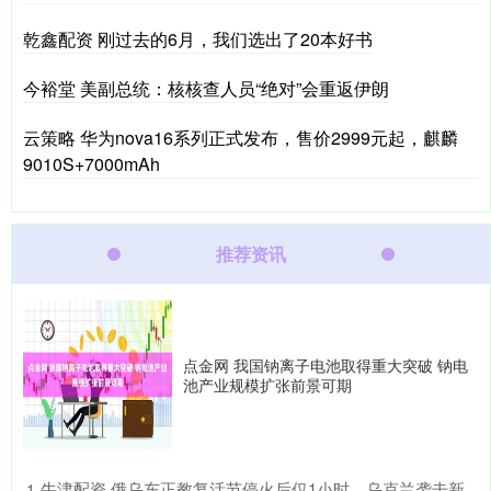
乾鑫配资 刚过去的6月，我们选出了20本好书
今裕堂 美副总统：核核查人员“绝对”会重返伊朗
云策略 华为nova16系列正式发布，售价2999元起，麒麟
9010S+7000mAh
推荐资讯
点金网 我国钠离子电池取得重大突破 钠电
池产业规模扩张前景可期
​牛津配资 俄乌东正教复活节停火后仅1小时，乌克兰袭击新
1