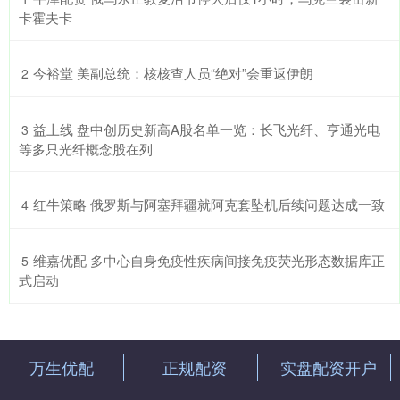
卡霍夫卡
​今裕堂 美副总统：核核查人员“绝对”会重返伊朗
2
​益上线 盘中创历史新高A股名单一览：长飞光纤、亨通光电
3
等多只光纤概念股在列
​红牛策略 俄罗斯与阿塞拜疆就阿克套坠机后续问题达成一致
4
​维嘉优配 多中心自身免疫性疾病间接免疫荧光形态数据库正
5
式启动
万生优配
正规配资
实盘配资开户