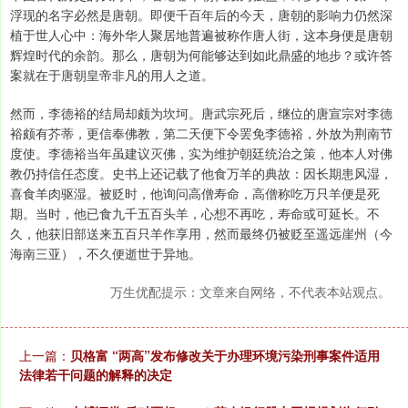
浮现的名字必然是唐朝。即便千百年后的今天，唐朝的影响力仍然深
植于世人心中：海外华人聚居地普遍被称作唐人街，这本身便是唐朝
辉煌时代的余韵。那么，唐朝为何能够达到如此鼎盛的地步？或许答
案就在于唐朝皇帝非凡的用人之道。
然而，李德裕的结局却颇为坎坷。唐武宗死后，继位的唐宣宗对李德
裕颇有芥蒂，更信奉佛教，第二天便下令罢免李德裕，外放为荆南节
度使。李德裕当年虽建议灭佛，实为维护朝廷统治之策，他本人对佛
教仍持信任态度。史书上还记载了他食万羊的典故：因长期患风湿，
喜食羊肉驱湿。被贬时，他询问高僧寿命，高僧称吃万只羊便是死
期。当时，他已食九千五百头羊，心想不再吃，寿命或可延长。不
久，他获旧部送来五百只羊作享用，然而最终仍被贬至遥远崖州（今
海南三亚），不久便逝世于异地。
万生优配提示：文章来自网络，不代表本站观点。
上一篇：
贝格富 “两高”发布修改关于办理环境污染刑事案件适用
法律若干问题的解释的决定