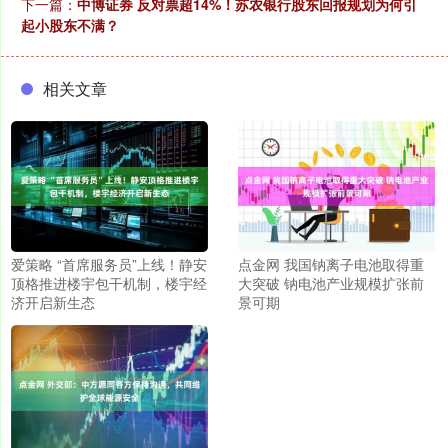
下一篇：
中博证券 反对票超14%！苏农银行股东回报规划为何引
起小股东不满？
相关文章
爱策略 “首席服务员”上线！静安
点金网 我国钠离子电池取得重
顶格推进楼宇包干机制，楼宇经
大突破 钠电池产业规模扩张前
济开启新生态
景可期