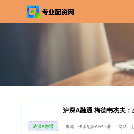
泸深A融通 梅德韦杰夫
泸深A融通
来源：佳禾配资APP下载
网站：