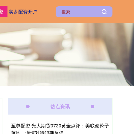
资
实盘配资开户
热点资讯
至尊配资 光大期货0730黄金点评：美联储靴子
落地，谨慎对待短期反弹