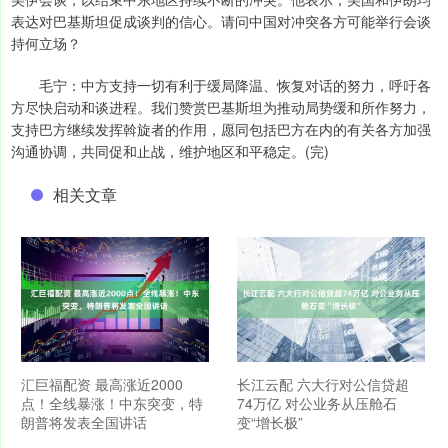
表达对巴基斯坦促成谈判的信心。请问中国对冲突各方可能举行会谈
持何立场？
毛宁：中方支持一切有利于缓局降温、恢复对话的努力，呼吁各
方尽快启动和谈进程。我们赞赏巴基斯坦为推动局势缓和所作努力，
支持巴方继续发挥斡旋者的作用，愿同包括巴方在内的有关各方加强
沟通协调，共同促和止战，维护地区和平稳定。(完)
相关文章
汇巨福配资 最高涨近2000
长江云配 六大行对公信贷超
点！全线暴涨！中东突变，特
74万亿 对公业务从压舱石
朗普将发表全国讲话
变“增长极”