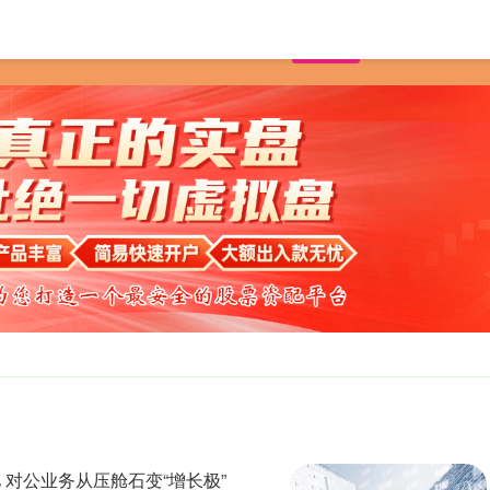
首页
万生优配
正规
 对公业务从压舱石变“增长极”