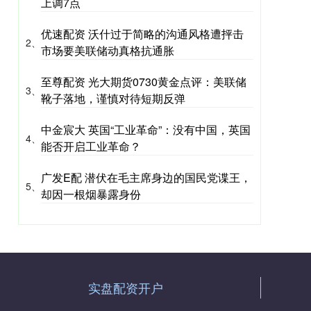
上调7点
优速配资 沃什过于简略的沟通风格遭抨击
2、
市场要美联储动真格抗通胀
至尊配资 光大期货0730黄金点评：美联储
3、
靴子落地，谨慎对待短期反弹
中金宸大 英国“工业革命”：没有中国，英国
4、
能否开启工业革命？
广发E配 潜伏在毛主席身边的国民党谍王，
5、
却因一根烟暴露身份
实盘配资开户