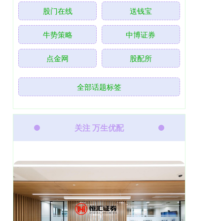
股门在线
送钱宝
牛势策略
中博证券
点金网
股配所
全部话题标签
关注 万生优配